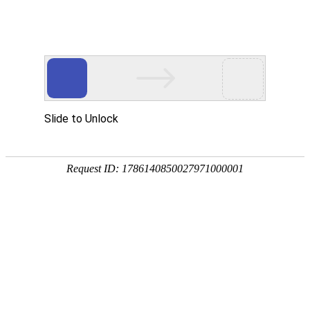
合作交流
校企合作
郑州市商贸多宝体育官网电竞一体两翼促发展，产教融合谱新篇
04-23
4月22日上午，中牟高新技术产业开发区市域产教联合体成立大会在河南经贸职业学院顺利举办。河南省教育厅副厅长张国强、郑州市..
2026
浏览次数：527
来源：郑州市商贸多宝体育官网电竞