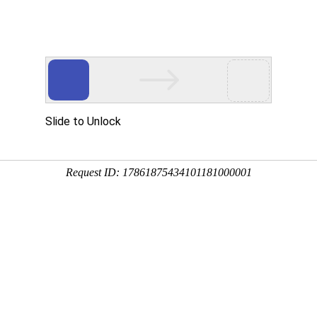
|
OA系统
信息门户
汇文化
党建工作
教学管理
守正德育
招生