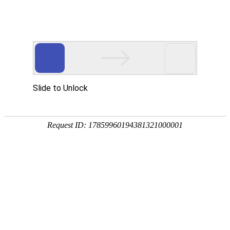
平安建设
禁毒教育
健康人生 绿色无毒
4月18日上午，由郑州市禁毒办、郑州市教育局、郑
发布时间：2023-05-09
来源：郑州市商贸多宝体育官网电竞