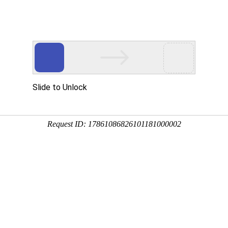
|
OA系统
信息门户
汇文化
党建工作
教学管理
守正德育
招生