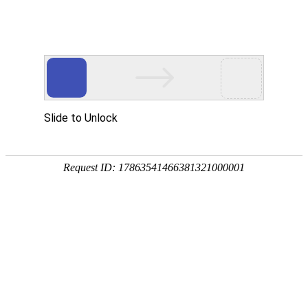
专业介绍
计算机平面设计
主要课程：
语文、数学、英语、思政、历史、计算机
应用基础、美术基础
(素描、速写水粉)、