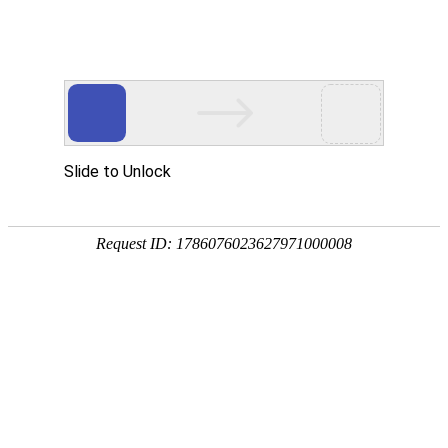
特色建设
教学创新团队
青蓝同辉映初心 教书育人展风采 -郑州市商贸多宝体育官网电竞开展青年教师汇报课评比活动
03-20
课后评委点评青年教师讲课中青年教师说课环节无课教师积极听课随着学校办学规模的扩大，近两年共有26位新教师加入郑州市商贸管..
2024
浏览次数：7457
来源：郑州市商贸多宝体育官网电竞