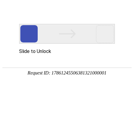
特色建设
课程思政
郑州市商贸多宝体育官网电竞举行河南省职业教育与继续教育课程思政教学研究示范中心揭牌仪式
09-04
在2023年河南省职业教育和继续教育课程思政示范项目评审中，郑州市商贸多宝体育官网电竞课程思政教学研究中心和《电子商务英语》课程..
2023
浏览次数：7078
来源：郑州市商贸多宝体育官网电竞