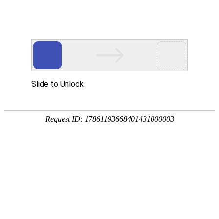
学校要闻
“AI智汇商贸 文创焕新潮”点燃职业梦想
郑州这场职教盛会精彩纷呈 ——郑州市