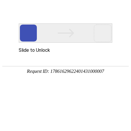
对外交流
匠心筑课 研思共进 ——2026 年郑州市中
等职业学校教师教学设计交流活动成功